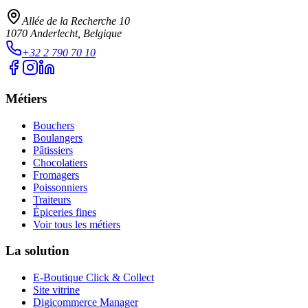
Allée de la Recherche 10
1070
Anderlecht
, Belgique
+32 2 790 70 10
Métiers
Bouchers
Boulangers
Pâtissiers
Chocolatiers
Fromagers
Poissonniers
Traiteurs
Épiceries fines
Voir tous les métiers
La solution
E-Boutique Click & Collect
Site vitrine
Digicommerce Manager