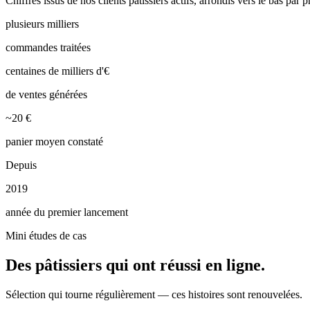
Chiffres issus de nos clients
pâtissiers
actifs, arrondis vers le bas par 
plusieurs milliers
commandes traitées
centaines de milliers d'€
de ventes générées
~20 €
panier moyen constaté
Depuis
2019
année du premier lancement
Mini études de cas
Des pâtissiers qui ont réussi en ligne.
Sélection qui tourne régulièrement — ces histoires sont renouvelées.