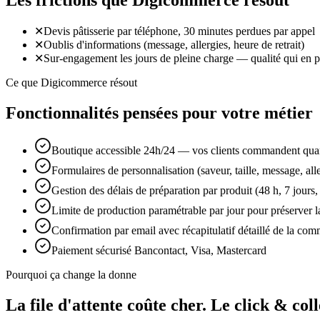
Les frictions que Digicommerce résout
✕
Devis pâtisserie par téléphone, 30 minutes perdues par appel
✕
Oublis d'informations (message, allergies, heure de retrait)
✕
Sur-engagement les jours de pleine charge — qualité qui en pâ
Ce que Digicommerce résout
Fonctionnalités pensées pour votre métier
Boutique accessible 24h/24 — vos clients commandent quan
Formulaires de personnalisation (saveur, taille, message, all
Gestion des délais de préparation par produit (48 h, 7 jours,
Limite de production paramétrable par jour pour préserver la
Confirmation par email avec récapitulatif détaillé de la co
Paiement sécurisé Bancontact, Visa, Mastercard
Pourquoi ça change la donne
La file d'attente coûte cher.
Le click & coll