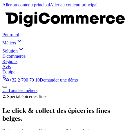
Aller au contenu principal
Aller au contenu principal
Pourquoi
Métiers
Solution
E-commerce
Régions
Avis
Équipe
+32 2 790 70 10
Demander une démo
← Tous les métiers
🫒
Spécial
épiceries fines
Le click & collect des épiceries fines
belges.