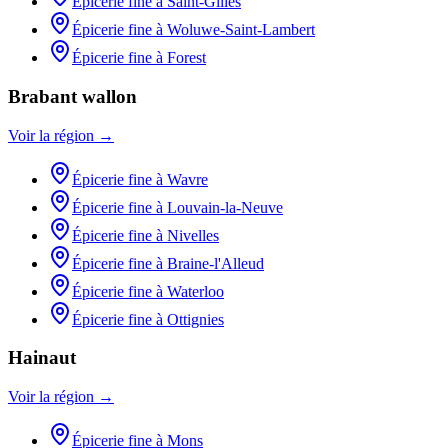
Épicerie fine
à
Saint-Gilles
Épicerie fine
à
Woluwe-Saint-Lambert
Épicerie fine
à
Forest
Brabant wallon
Voir la région →
Épicerie fine
à
Wavre
Épicerie fine
à
Louvain-la-Neuve
Épicerie fine
à
Nivelles
Épicerie fine
à
Braine-l'Alleud
Épicerie fine
à
Waterloo
Épicerie fine
à
Ottignies
Hainaut
Voir la région →
Épicerie fine
à
Mons