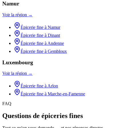
Namur
Voir la région →
Épicerie fine
à
Namur
Épicerie fine
à
Dinant
Épicerie fine
à
Andenne
Épicerie fine
à
Gembloux
Luxembourg
Voir la région →
Épicerie fine
à
Arlon
Épicerie fine
à
Marche-en-Famenne
FAQ
Questions de épiceries fines
Tout ce qu'on vous demande — et nos réponses directes.