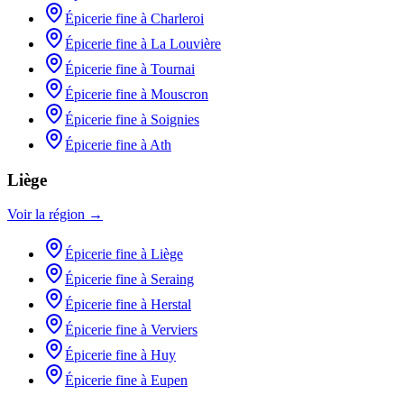
Épicerie fine
à
Charleroi
Épicerie fine
à
La Louvière
Épicerie fine
à
Tournai
Épicerie fine
à
Mouscron
Épicerie fine
à
Soignies
Épicerie fine
à
Ath
Liège
Voir la région →
Épicerie fine
à
Liège
Épicerie fine
à
Seraing
Épicerie fine
à
Herstal
Épicerie fine
à
Verviers
Épicerie fine
à
Huy
Épicerie fine
à
Eupen