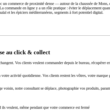
ec un commerce de proximité dense — autour de la chaussée de Mons, de
. La commande en ligne y a un rôle pratique : éviter le déplacement quan
alal et les épiciers méditerranéens, segments à fort potentiel digital.
e au click & collect
 changent. Vos clients veulent commander depuis le bureau, récupérer en r
tre activité quotidienne. Vos clients restent les vôtres, votre marque ga
age voisin, notre consultant se déplace, photographie vos produits, para
 ils veulent, même pendant que votre commerce est fermé