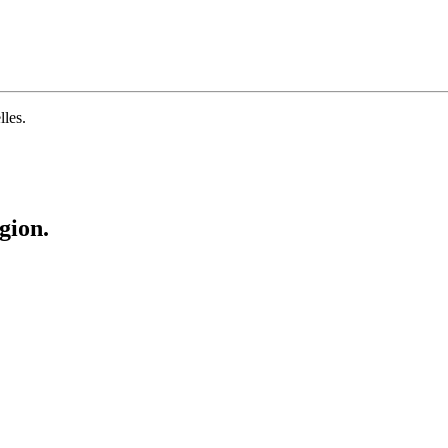
lles.
gion.