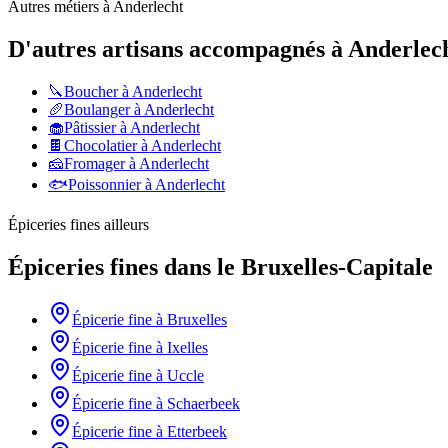
Autres métiers à
Anderlecht
D'autres artisans accompagnés à
Anderlec
🔪
Boucher
à
Anderlecht
🥖
Boulanger
à
Anderlecht
🧁
Pâtissier
à
Anderlecht
🍫
Chocolatier
à
Anderlecht
🧀
Fromager
à
Anderlecht
🐟
Poissonnier
à
Anderlecht
Épiceries fines
ailleurs
Épiceries fines
dans le
Bruxelles-Capitale
Épicerie fine
à
Bruxelles
Épicerie fine
à
Ixelles
Épicerie fine
à
Uccle
Épicerie fine
à
Schaerbeek
Épicerie fine
à
Etterbeek