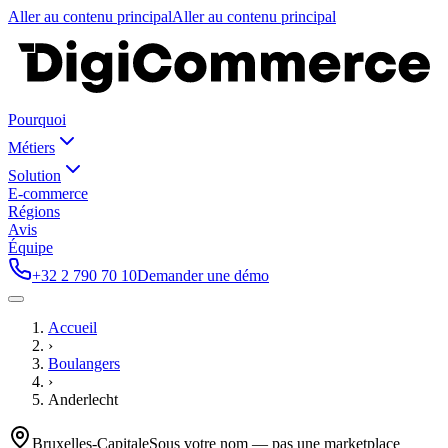
Aller au contenu principal
Aller au contenu principal
Pourquoi
Métiers
Solution
E-commerce
Régions
Avis
Équipe
+32 2 790 70 10
Demander une démo
Accueil
›
Boulangers
›
Anderlecht
Bruxelles-Capitale
Sous votre nom — pas une marketplace