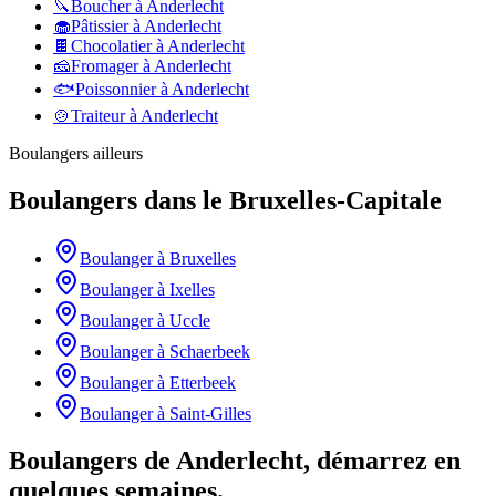
🔪
Boucher
à
Anderlecht
🧁
Pâtissier
à
Anderlecht
🍫
Chocolatier
à
Anderlecht
🧀
Fromager
à
Anderlecht
🐟
Poissonnier
à
Anderlecht
🍲
Traiteur
à
Anderlecht
Boulangers
ailleurs
Boulangers
dans le
Bruxelles-Capitale
Boulanger
à
Bruxelles
Boulanger
à
Ixelles
Boulanger
à
Uccle
Boulanger
à
Schaerbeek
Boulanger
à
Etterbeek
Boulanger
à
Saint-Gilles
Boulangers de Anderlecht, démarrez en
quelques semaines.