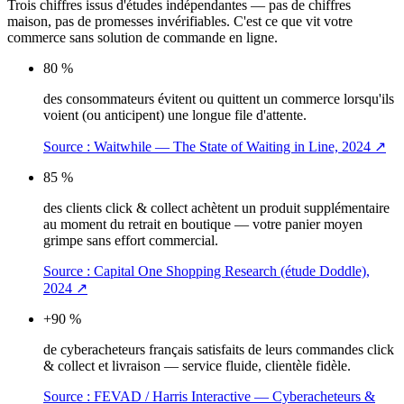
Trois chiffres issus d'études indépendantes — pas de chiffres
maison, pas de promesses invérifiables. C'est ce que vit votre
commerce sans solution de commande en ligne.
80 %
des consommateurs évitent ou quittent un commerce lorsqu'ils
voient (ou anticipent) une longue file d'attente.
Source :
Waitwhile — The State of Waiting in Line, 2024
↗
85 %
des clients click & collect achètent un produit supplémentaire
au moment du retrait en boutique — votre panier moyen
grimpe sans effort commercial.
Source :
Capital One Shopping Research (étude Doddle),
2024
↗
+90 %
de cyberacheteurs français satisfaits de leurs commandes click
& collect et livraison — service fluide, clientèle fidèle.
Source :
FEVAD / Harris Interactive — Cyberacheteurs &