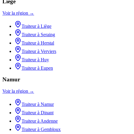
Liège
Voir la région →
Traiteur
à
Liège
Traiteur
à
Seraing
Traiteur
à
Herstal
Traiteur
à
Verviers
Traiteur
à
Huy
Traiteur
à
Eupen
Namur
Voir la région →
Traiteur
à
Namur
Traiteur
à
Dinant
Traiteur
à
Andenne
Traiteur
à
Gembloux