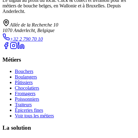
Le digital au profit du local
. Click & collect et livraison pour les
métiers de bouche belges, en Wallonie et à Bruxelles. Depuis
Anderlecht.
Allée de la Recherche 10
1070
Anderlecht
, Belgique
+32 2 790 70 10
Métiers
Bouchers
Boulangers
Pâtissiers
Chocolatiers
Fromagers
Poissonniers
Traiteurs
Épiceries fines
Voir tous les métiers
La solution