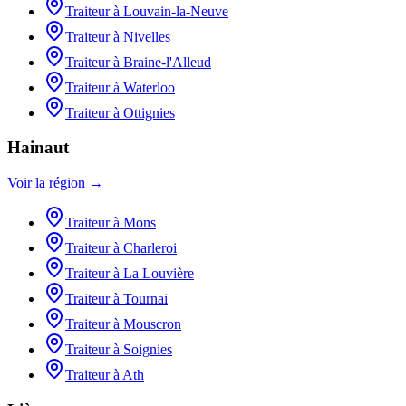
Traiteur
à
Louvain-la-Neuve
Traiteur
à
Nivelles
Traiteur
à
Braine-l'Alleud
Traiteur
à
Waterloo
Traiteur
à
Ottignies
Hainaut
Voir la région →
Traiteur
à
Mons
Traiteur
à
Charleroi
Traiteur
à
La Louvière
Traiteur
à
Tournai
Traiteur
à
Mouscron
Traiteur
à
Soignies
Traiteur
à
Ath