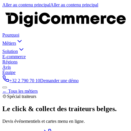
Aller au contenu principal
Aller au contenu principal
Pourquoi
Métiers
Solution
E-commerce
Régions
Avis
Équipe
+32 2 790 70 10
Demander une démo
← Tous les métiers
🍲
Spécial
traiteurs
Le click & collect des traiteurs belges.
Devis événementiels et cartes menu en ligne.