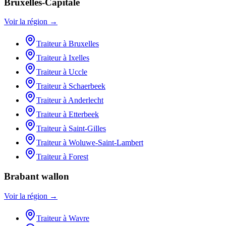
Bruxelles-Capitale
Voir la région →
Traiteur
à
Bruxelles
Traiteur
à
Ixelles
Traiteur
à
Uccle
Traiteur
à
Schaerbeek
Traiteur
à
Anderlecht
Traiteur
à
Etterbeek
Traiteur
à
Saint-Gilles
Traiteur
à
Woluwe-Saint-Lambert
Traiteur
à
Forest
Brabant wallon
Voir la région →
Traiteur
à
Wavre