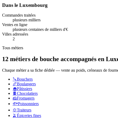
Dans le
Luxembourg
Commandes traitées
plusieurs milliers
Ventes en ligne
plusieurs centaines de milliers d'€
Villes adressées
2
Tous métiers
12 métiers de bouche accompagnés en
Lux
Chaque métier a sa fiche dédiée — vente au poids, créneaux de fournée,
🔪
Bouchers
🥖
Boulangers
🧁
Pâtissiers
🍫
Chocolatiers
🧀
Fromagers
🐟
Poissonniers
🍲
Traiteurs
🫒
Épiceries fines