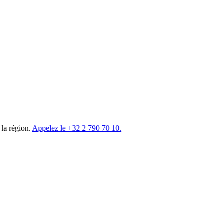
la région.
Appelez le
+32 2 790 70 10
.