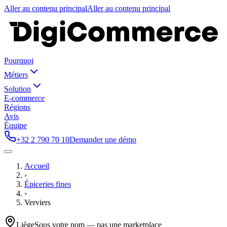
Aller au contenu principal
Aller au contenu principal
Pourquoi
Métiers
Solution
E-commerce
Régions
Avis
Équipe
+32 2 790 70 10
Demander une démo
Accueil
›
Épiceries fines
›
Verviers
Liège
Sous votre nom — pas une marketplace