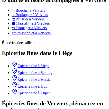
D'autres artisans accompagnés à
Verviers
🔪
Boucher
à
Verviers
🥖
Boulanger
à
Verviers
🧁
Pâtissier
à
Verviers
🍫
Chocolatier
à
Verviers
🧀
Fromager
à
Verviers
🐟
Poissonnier
à
Verviers
Épiceries fines
ailleurs
Épiceries fines
dans le
Liège
Épicerie fine
à
Liège
Épicerie fine
à
Seraing
Épicerie fine
à
Herstal
Épicerie fine
à
Huy
Épicerie fine
à
Eupen
Épiceries fines de Verviers, démarrez en