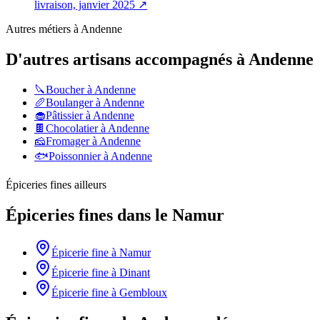
livraison, janvier 2025
↗
Autres métiers à
Andenne
D'autres artisans accompagnés à
Andenne
🔪
Boucher
à
Andenne
🥖
Boulanger
à
Andenne
🧁
Pâtissier
à
Andenne
🍫
Chocolatier
à
Andenne
🧀
Fromager
à
Andenne
🐟
Poissonnier
à
Andenne
Épiceries fines
ailleurs
Épiceries fines
dans le
Namur
Épicerie fine
à
Namur
Épicerie fine
à
Dinant
Épicerie fine
à
Gembloux