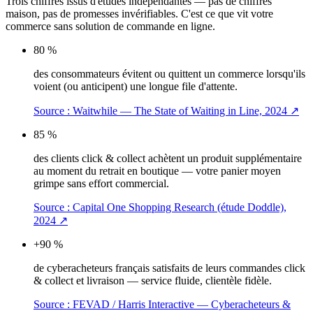
Trois chiffres issus d'études indépendantes — pas de chiffres
maison, pas de promesses invérifiables. C'est ce que vit votre
commerce sans solution de commande en ligne.
80 %
des consommateurs évitent ou quittent un commerce lorsqu'ils
voient (ou anticipent) une longue file d'attente.
Source :
Waitwhile — The State of Waiting in Line, 2024
↗
85 %
des clients click & collect achètent un produit supplémentaire
au moment du retrait en boutique — votre panier moyen
grimpe sans effort commercial.
Source :
Capital One Shopping Research (étude Doddle),
2024
↗
+90 %
de cyberacheteurs français satisfaits de leurs commandes click
& collect et livraison — service fluide, clientèle fidèle.
Source :
FEVAD / Harris Interactive — Cyberacheteurs &