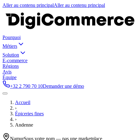
Aller au contenu principal
Aller au contenu principal
Pourquoi
Métiers
Solution
E-commerce
Régions
Avis
Équipe
+32 2 790 70 10
Demander une démo
Accueil
›
Épiceries fines
›
Andenne
Namur
Sous votre nom — pas une marketplace