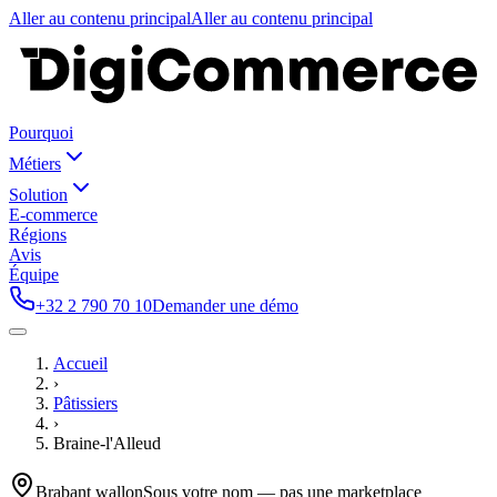
Aller au contenu principal
Aller au contenu principal
Pourquoi
Métiers
Solution
E-commerce
Régions
Avis
Équipe
+32 2 790 70 10
Demander une démo
Accueil
›
Pâtissiers
›
Braine-l'Alleud
Brabant wallon
Sous votre nom — pas une marketplace