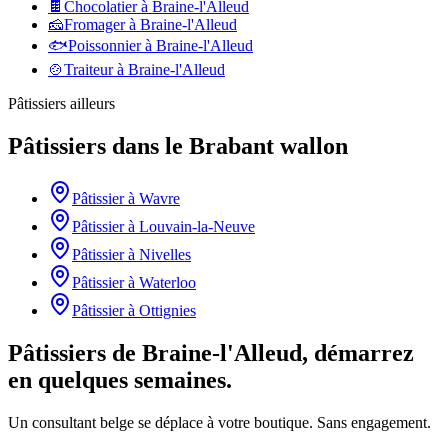
🍫
Chocolatier
à
Braine-l'Alleud
🧀
Fromager
à
Braine-l'Alleud
🐟
Poissonnier
à
Braine-l'Alleud
🍲
Traiteur
à
Braine-l'Alleud
Pâtissiers
ailleurs
Pâtissiers
dans le
Brabant wallon
Pâtissier
à
Wavre
Pâtissier
à
Louvain-la-Neuve
Pâtissier
à
Nivelles
Pâtissier
à
Waterloo
Pâtissier
à
Ottignies
Pâtissiers de Braine-l'Alleud, démarrez
en quelques semaines.
Un consultant belge se déplace à votre boutique. Sans engagement.