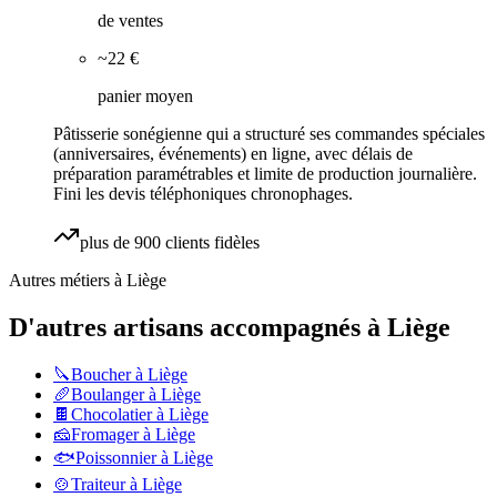
de ventes
~22 €
panier moyen
Pâtisserie sonégienne qui a structuré ses commandes spéciales
(anniversaires, événements) en ligne, avec délais de
préparation paramétrables et limite de production journalière.
Fini les devis téléphoniques chronophages.
plus de 900 clients fidèles
Autres métiers à
Liège
D'autres artisans accompagnés à
Liège
🔪
Boucher
à
Liège
🥖
Boulanger
à
Liège
🍫
Chocolatier
à
Liège
🧀
Fromager
à
Liège
🐟
Poissonnier
à
Liège
🍲
Traiteur
à
Liège