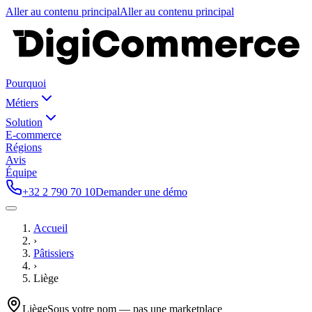
Aller au contenu principal
Aller au contenu principal
Pourquoi
Métiers
Solution
E-commerce
Régions
Avis
Équipe
+32 2 790 70 10
Demander une démo
Accueil
›
Pâtissiers
›
Liège
Liège
Sous votre nom — pas une marketplace