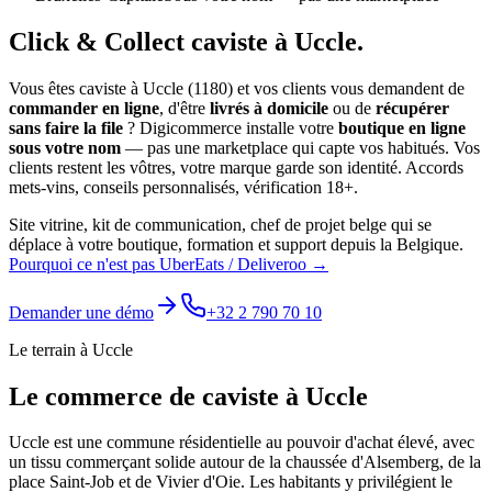
Click & Collect
caviste
à
Uccle
.
Vous êtes
caviste
à
Uccle
(
1180
) et vos clients vous demandent de
commander en ligne
, d'être
livrés à domicile
ou de
récupérer
sans faire la file
? Digicommerce installe votre
boutique en ligne
sous votre nom
— pas une marketplace qui capte vos habitués. Vos
clients restent les vôtres, votre marque garde son identité.
Accords
mets-vins, conseils personnalisés, vérification 18+.
Site vitrine, kit de communication, chef de projet belge qui se
déplace à votre boutique, formation et support depuis la Belgique.
Pourquoi ce n'est pas UberEats / Deliveroo →
Demander une démo
+32 2 790 70 10
Le terrain à
Uccle
Le commerce de
caviste
à
Uccle
Uccle est une commune résidentielle au pouvoir d'achat élevé, avec
un tissu commerçant solide autour de la chaussée d'Alsemberg, de la
place Saint-Job et de Vivier d'Oie. Les habitants y privilégient le