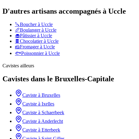
D'autres artisans accompagnés à
Uccle
🔪
Boucher
à
Uccle
🥖
Boulanger
à
Uccle
🧁
Pâtissier
à
Uccle
🍫
Chocolatier
à
Uccle
🧀
Fromager
à
Uccle
🐟
Poissonnier
à
Uccle
Cavistes
ailleurs
Cavistes
dans le
Bruxelles-Capitale
Caviste
à
Bruxelles
Caviste
à
Ixelles
Caviste
à
Schaerbeek
Caviste
à
Anderlecht
Caviste
à
Etterbeek
Caviste
à
Saint-Gilles