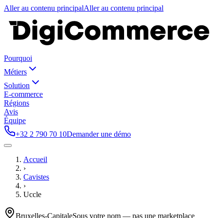
Aller au contenu principal
Aller au contenu principal
Pourquoi
Métiers
Solution
E-commerce
Régions
Avis
Équipe
+32 2 790 70 10
Demander une démo
Accueil
›
Cavistes
›
Uccle
Bruxelles-Capitale
Sous votre nom — pas une marketplace