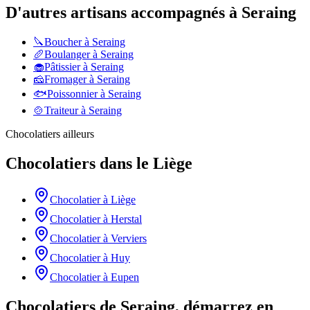
D'autres artisans accompagnés à
Seraing
🔪
Boucher
à
Seraing
🥖
Boulanger
à
Seraing
🧁
Pâtissier
à
Seraing
🧀
Fromager
à
Seraing
🐟
Poissonnier
à
Seraing
🍲
Traiteur
à
Seraing
Chocolatiers
ailleurs
Chocolatiers
dans le
Liège
Chocolatier
à
Liège
Chocolatier
à
Herstal
Chocolatier
à
Verviers
Chocolatier
à
Huy
Chocolatier
à
Eupen
Chocolatiers de Seraing, démarrez en