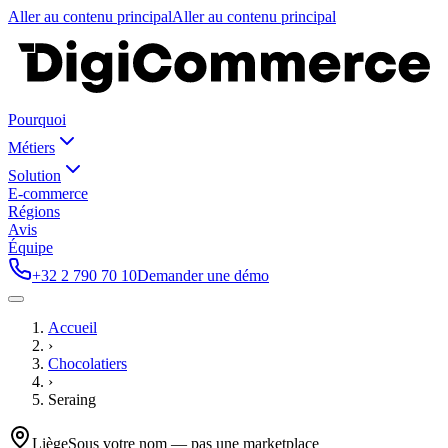
Aller au contenu principal
Aller au contenu principal
Pourquoi
Métiers
Solution
E-commerce
Régions
Avis
Équipe
+32 2 790 70 10
Demander une démo
Accueil
›
Chocolatiers
›
Seraing
Liège
Sous votre nom — pas une marketplace