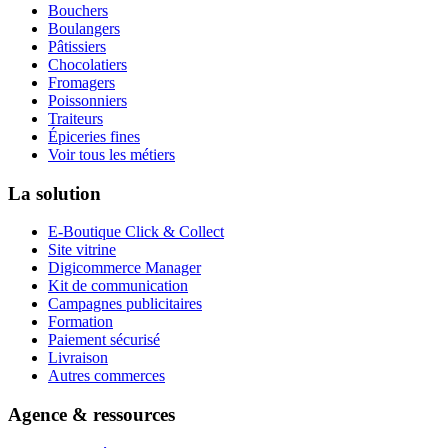
Bouchers
Boulangers
Pâtissiers
Chocolatiers
Fromagers
Poissonniers
Traiteurs
Épiceries fines
Voir tous les métiers
La solution
E-Boutique Click & Collect
Site vitrine
Digicommerce Manager
Kit de communication
Campagnes publicitaires
Formation
Paiement sécurisé
Livraison
Autres commerces
Agence & ressources