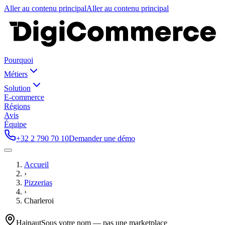
Aller au contenu principal
Aller au contenu principal
Pourquoi
Métiers
Solution
E-commerce
Régions
Avis
Équipe
+32 2 790 70 10
Demander une démo
Accueil
›
Pizzerias
›
Charleroi
Hainaut
Sous votre nom — pas une marketplace