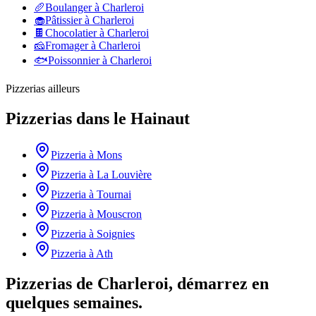
🥖
Boulanger
à
Charleroi
🧁
Pâtissier
à
Charleroi
🍫
Chocolatier
à
Charleroi
🧀
Fromager
à
Charleroi
🐟
Poissonnier
à
Charleroi
Pizzerias
ailleurs
Pizzerias
dans le
Hainaut
Pizzeria
à
Mons
Pizzeria
à
La Louvière
Pizzeria
à
Tournai
Pizzeria
à
Mouscron
Pizzeria
à
Soignies
Pizzeria
à
Ath
Pizzerias de Charleroi, démarrez en
quelques semaines.