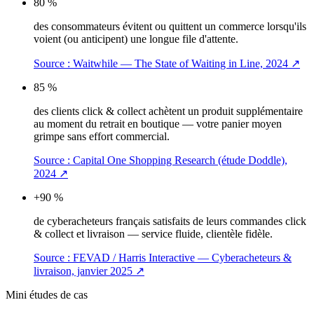
80 %
des consommateurs évitent ou quittent un commerce lorsqu'ils
voient (ou anticipent) une longue file d'attente.
Source :
Waitwhile — The State of Waiting in Line, 2024
↗
85 %
des clients click & collect achètent un produit supplémentaire
au moment du retrait en boutique — votre panier moyen
grimpe sans effort commercial.
Source :
Capital One Shopping Research (étude Doddle),
2024
↗
+90 %
de cyberacheteurs français satisfaits de leurs commandes click
& collect et livraison — service fluide, clientèle fidèle.
Source :
FEVAD / Harris Interactive — Cyberacheteurs &
livraison, janvier 2025
↗
Mini études de cas