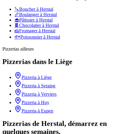
🔪
Boucher
à
Herstal
🥖
Boulanger
à
Herstal
🧁
Pâtissier
à
Herstal
🍫
Chocolatier
à
Herstal
🧀
Fromager
à
Herstal
🐟
Poissonnier
à
Herstal
Pizzerias
ailleurs
Pizzerias
dans le
Liège
Pizzeria
à
Liège
Pizzeria
à
Seraing
Pizzeria
à
Verviers
Pizzeria
à
Huy
Pizzeria
à
Eupen
Pizzerias de Herstal, démarrez en
quelques semaines.