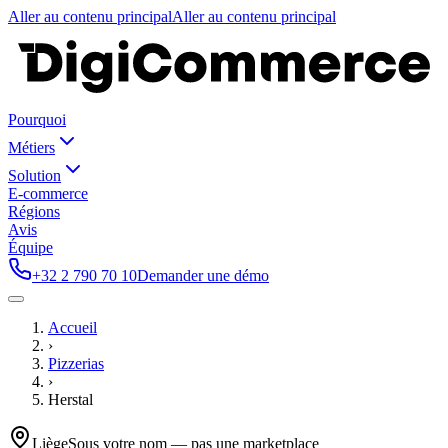
Aller au contenu principal
Aller au contenu principal
Pourquoi
Métiers
Solution
E-commerce
Régions
Avis
Équipe
+32 2 790 70 10
Demander une démo
Accueil
›
Pizzerias
›
Herstal
Liège
Sous votre nom — pas une marketplace