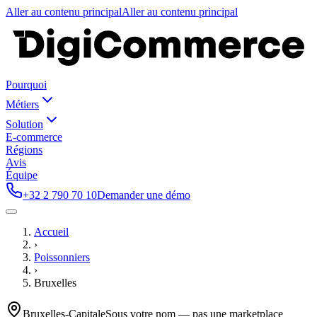
Aller au contenu principal
Aller au contenu principal
Pourquoi
Métiers
Solution
E-commerce
Régions
Avis
Équipe
+32 2 790 70 10
Demander une démo
Accueil
›
Poissonniers
›
Bruxelles
Bruxelles-Capitale
Sous votre nom — pas une marketplace