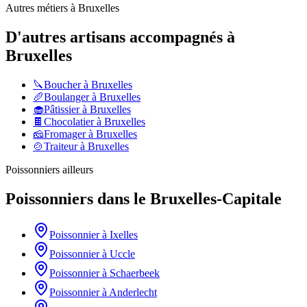
Autres métiers à
Bruxelles
D'autres artisans accompagnés à
Bruxelles
🔪
Boucher
à
Bruxelles
🥖
Boulanger
à
Bruxelles
🧁
Pâtissier
à
Bruxelles
🍫
Chocolatier
à
Bruxelles
🧀
Fromager
à
Bruxelles
🍲
Traiteur
à
Bruxelles
Poissonniers
ailleurs
Poissonniers
dans le
Bruxelles-Capitale
Poissonnier
à
Ixelles
Poissonnier
à
Uccle
Poissonnier
à
Schaerbeek
Poissonnier
à
Anderlecht