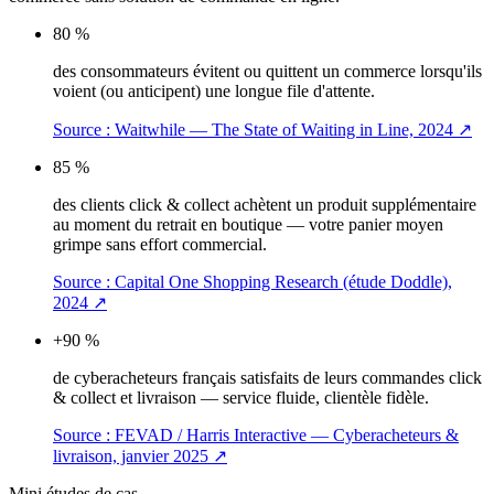
80 %
des consommateurs évitent ou quittent un commerce lorsqu'ils
voient (ou anticipent) une longue file d'attente.
Source :
Waitwhile — The State of Waiting in Line, 2024
↗
85 %
des clients click & collect achètent un produit supplémentaire
au moment du retrait en boutique — votre panier moyen
grimpe sans effort commercial.
Source :
Capital One Shopping Research (étude Doddle),
2024
↗
+90 %
de cyberacheteurs français satisfaits de leurs commandes click
& collect et livraison — service fluide, clientèle fidèle.
Source :
FEVAD / Harris Interactive — Cyberacheteurs &
livraison, janvier 2025
↗
Mini études de cas