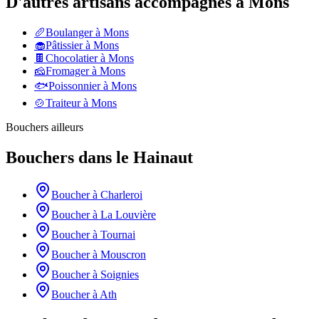
D'autres artisans accompagnés à
Mons
🥖
Boulanger
à
Mons
🧁
Pâtissier
à
Mons
🍫
Chocolatier
à
Mons
🧀
Fromager
à
Mons
🐟
Poissonnier
à
Mons
🍲
Traiteur
à
Mons
Bouchers
ailleurs
Bouchers
dans le
Hainaut
Boucher
à
Charleroi
Boucher
à
La Louvière
Boucher
à
Tournai
Boucher
à
Mouscron
Boucher
à
Soignies
Boucher
à
Ath