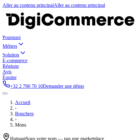
Aller au contenu principal
Aller au contenu principal
Pourquoi
Métiers
Solution
E-commerce
Régions
Avis
Équipe
+32 2 790 70 10
Demander une démo
Accueil
›
Bouchers
›
Mons
Hainaut
Sous votre nom — pas une marketplace