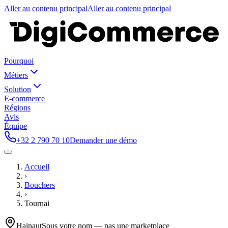
Aller au contenu principal
Aller au contenu principal
Pourquoi
Métiers
Solution
E-commerce
Régions
Avis
Équipe
+32 2 790 70 10
Demander une démo
Accueil
›
Bouchers
›
Tournai
Hainaut
Sous votre nom — pas une marketplace