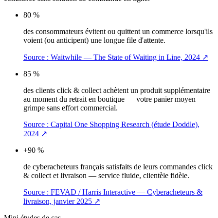
80 %
des consommateurs évitent ou quittent un commerce lorsqu'ils
voient (ou anticipent) une longue file d'attente.
Source :
Waitwhile — The State of Waiting in Line, 2024
↗
85 %
des clients click & collect achètent un produit supplémentaire
au moment du retrait en boutique — votre panier moyen
grimpe sans effort commercial.
Source :
Capital One Shopping Research (étude Doddle),
2024
↗
+90 %
de cyberacheteurs français satisfaits de leurs commandes click
& collect et livraison — service fluide, clientèle fidèle.
Source :
FEVAD / Harris Interactive — Cyberacheteurs &
livraison, janvier 2025
↗
Mini études de cas