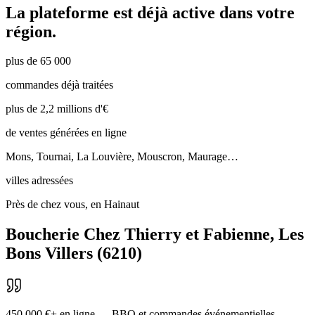
La plateforme est déjà active dans votre
région.
plus de 65 000
commandes déjà traitées
plus de 2,2 millions d'€
de ventes générées en ligne
Mons, Tournai, La Louvière, Mouscron, Maurage…
villes adressées
Près de chez vous, en Hainaut
Boucherie Chez Thierry et Fabienne
,
Les
Bons Villers
(
6210
)
450 000 €+ en ligne — BBQ et commandes événementielles.