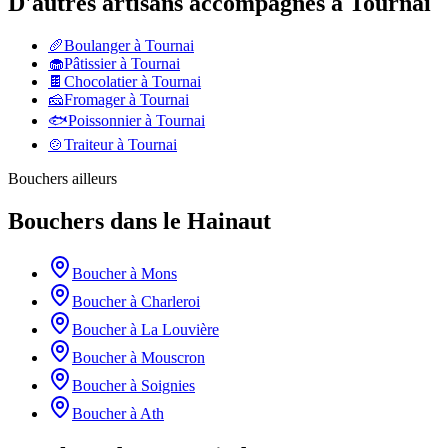
D'autres artisans accompagnés à
Tournai
🥖
Boulanger
à
Tournai
🧁
Pâtissier
à
Tournai
🍫
Chocolatier
à
Tournai
🧀
Fromager
à
Tournai
🐟
Poissonnier
à
Tournai
🍲
Traiteur
à
Tournai
Bouchers
ailleurs
Bouchers
dans le
Hainaut
Boucher
à
Mons
Boucher
à
Charleroi
Boucher
à
La Louvière
Boucher
à
Mouscron
Boucher
à
Soignies
Boucher
à
Ath