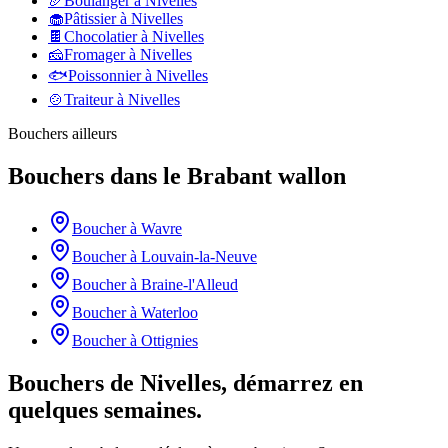
🥖
Boulanger
à
Nivelles
🧁
Pâtissier
à
Nivelles
🍫
Chocolatier
à
Nivelles
🧀
Fromager
à
Nivelles
🐟
Poissonnier
à
Nivelles
🍲
Traiteur
à
Nivelles
Bouchers
ailleurs
Bouchers
dans le
Brabant wallon
Boucher
à
Wavre
Boucher
à
Louvain-la-Neuve
Boucher
à
Braine-l'Alleud
Boucher
à
Waterloo
Boucher
à
Ottignies
Bouchers de Nivelles, démarrez en
quelques semaines.