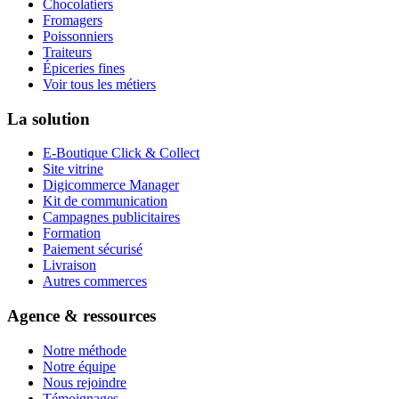
Chocolatiers
Fromagers
Poissonniers
Traiteurs
Épiceries fines
Voir tous les métiers
La solution
E-Boutique Click & Collect
Site vitrine
Digicommerce Manager
Kit de communication
Campagnes publicitaires
Formation
Paiement sécurisé
Livraison
Autres commerces
Agence & ressources
Notre méthode
Notre équipe
Nous rejoindre
Témoignages