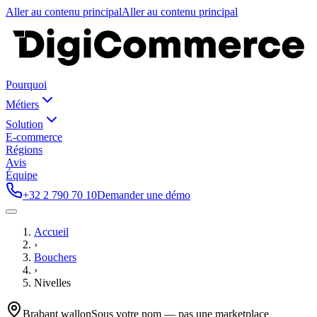
Aller au contenu principal
Aller au contenu principal
Pourquoi
Métiers
Solution
E-commerce
Régions
Avis
Équipe
+32 2 790 70 10
Demander une démo
Accueil
›
Bouchers
›
Nivelles
Brabant wallon
Sous votre nom — pas une marketplace