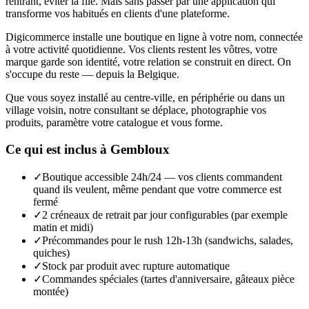
rentrant, éviter la file. Mais sans passer par une application qui
transforme vos habitués en clients d'une plateforme.
Digicommerce installe une boutique en ligne à votre nom, connectée
à votre activité quotidienne. Vos clients restent les vôtres, votre
marque garde son identité, votre relation se construit en direct. On
s'occupe du reste — depuis la Belgique.
Que vous soyez installé au centre-ville, en périphérie ou dans un
village voisin, notre consultant se déplace, photographie vos
produits, paramètre votre catalogue et vous forme.
Ce qui est inclus à
Gembloux
✓
Boutique accessible 24h/24 — vos clients commandent
quand ils veulent, même pendant que votre commerce est
fermé
✓
2 créneaux de retrait par jour configurables (par exemple
matin et midi)
✓
Précommandes pour le rush 12h-13h (sandwichs, salades,
quiches)
✓
Stock par produit avec rupture automatique
✓
Commandes spéciales (tartes d'anniversaire, gâteaux pièce
montée)