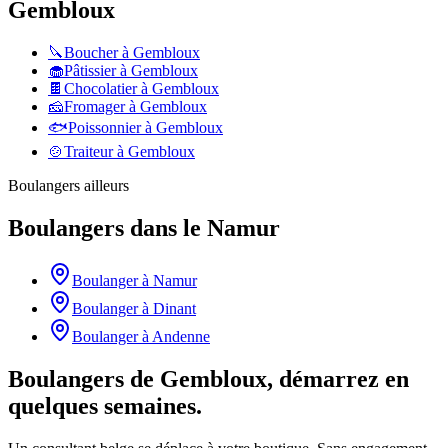
Gembloux
🔪
Boucher
à
Gembloux
🧁
Pâtissier
à
Gembloux
🍫
Chocolatier
à
Gembloux
🧀
Fromager
à
Gembloux
🐟
Poissonnier
à
Gembloux
🍲
Traiteur
à
Gembloux
Boulangers
ailleurs
Boulangers
dans le
Namur
Boulanger
à
Namur
Boulanger
à
Dinant
Boulanger
à
Andenne
Boulangers de Gembloux, démarrez en
quelques semaines.