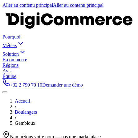
Aller au contenu principal
Aller au contenu principal
Pourquoi
Métiers
Solution
E-commerce
Régions
Avis
Équipe
+32 2 790 70 10
Demander une démo
Accueil
›
Boulangers
›
Gembloux
Namur
Sous votre nom — pas une marketplace