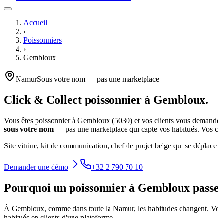
Accueil
›
Poissonniers
›
Gembloux
Namur
Sous votre nom — pas une marketplace
Click & Collect
poissonnier
à
Gembloux
.
Vous êtes
poissonnier
à
Gembloux
(
5030
) et vos clients vous deman
sous votre nom
— pas une marketplace qui capte vos habitués. Vos cli
Site vitrine, kit de communication, chef de projet belge qui se déplace
Demander une démo
+32 2 790 70 10
Pourquoi un
poissonnier
à
Gembloux
passe
À
Gembloux
, comme dans toute la
Namur
, les habitudes changent. V
habitués en clients d'une plateforme.