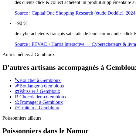
des clients click & collect achètent un produit supplémentaire
Source :
Capital One Shopping Research (étude Doddle), 2024
+90 %
de cyberacheteurs français satisfaits de leurs commandes click & 
Source :
FEVAD / Harris Interactive — Cyberacheteurs & livra
Autres métiers à
Gembloux
D'autres artisans accompagnés à
Gemblou
🔪
Boucher
à
Gembloux
🥖
Boulanger
à
Gembloux
🧁
Pâtissier
à
Gembloux
🍫
Chocolatier
à
Gembloux
🧀
Fromager
à
Gembloux
🍲
Traiteur
à
Gembloux
Poissonniers
ailleurs
Poissonniers
dans le
Namur