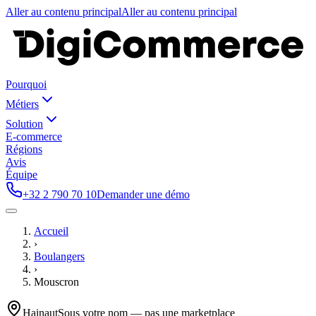
Aller au contenu principal
Aller au contenu principal
Pourquoi
Métiers
Solution
E-commerce
Régions
Avis
Équipe
+32 2 790 70 10
Demander une démo
Accueil
›
Boulangers
›
Mouscron
Hainaut
Sous votre nom — pas une marketplace