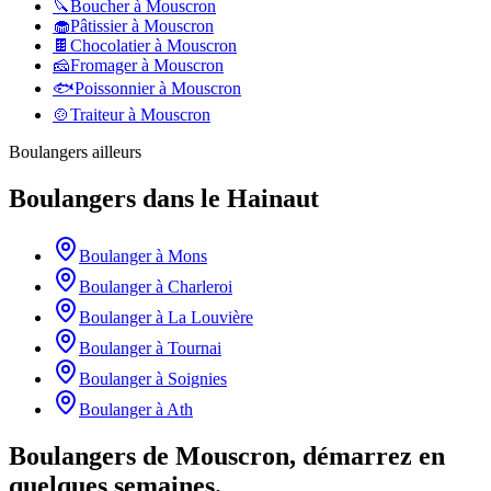
🔪
Boucher
à
Mouscron
🧁
Pâtissier
à
Mouscron
🍫
Chocolatier
à
Mouscron
🧀
Fromager
à
Mouscron
🐟
Poissonnier
à
Mouscron
🍲
Traiteur
à
Mouscron
Boulangers
ailleurs
Boulangers
dans le
Hainaut
Boulanger
à
Mons
Boulanger
à
Charleroi
Boulanger
à
La Louvière
Boulanger
à
Tournai
Boulanger
à
Soignies
Boulanger
à
Ath
Boulangers de Mouscron, démarrez en
quelques semaines.