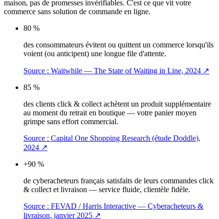
maison, pas de promesses invérifiables. C'est ce que vit votre
commerce sans solution de commande en ligne.
80 %
des consommateurs évitent ou quittent un commerce lorsqu'ils
voient (ou anticipent) une longue file d'attente.
Source :
Waitwhile — The State of Waiting in Line, 2024
↗
85 %
des clients click & collect achètent un produit supplémentaire
au moment du retrait en boutique — votre panier moyen
grimpe sans effort commercial.
Source :
Capital One Shopping Research (étude Doddle),
2024
↗
+90 %
de cyberacheteurs français satisfaits de leurs commandes click
& collect et livraison — service fluide, clientèle fidèle.
Source :
FEVAD / Harris Interactive — Cyberacheteurs &
livraison, janvier 2025
↗