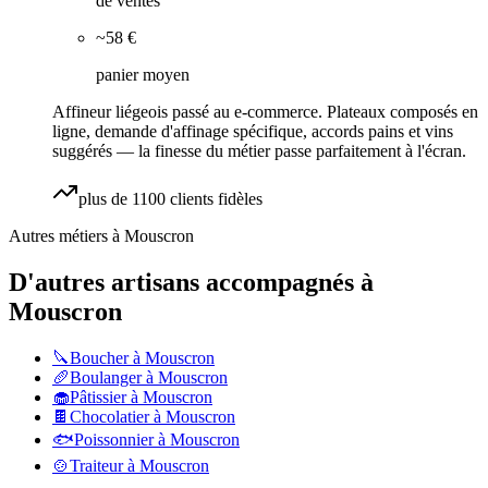
de ventes
~58 €
panier moyen
Affineur liégeois passé au e-commerce. Plateaux composés en
ligne, demande d'affinage spécifique, accords pains et vins
suggérés — la finesse du métier passe parfaitement à l'écran.
plus de 1100 clients fidèles
Autres métiers à
Mouscron
D'autres artisans accompagnés à
Mouscron
🔪
Boucher
à
Mouscron
🥖
Boulanger
à
Mouscron
🧁
Pâtissier
à
Mouscron
🍫
Chocolatier
à
Mouscron
🐟
Poissonnier
à
Mouscron
🍲
Traiteur
à
Mouscron