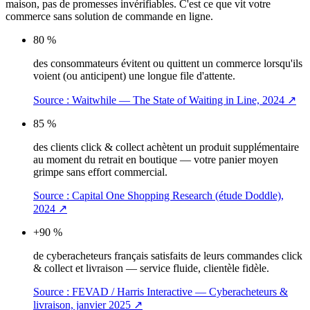
maison, pas de promesses invérifiables. C'est ce que vit votre
commerce sans solution de commande en ligne.
80 %
des consommateurs évitent ou quittent un commerce lorsqu'ils
voient (ou anticipent) une longue file d'attente.
Source :
Waitwhile — The State of Waiting in Line, 2024
↗
85 %
des clients click & collect achètent un produit supplémentaire
au moment du retrait en boutique — votre panier moyen
grimpe sans effort commercial.
Source :
Capital One Shopping Research (étude Doddle),
2024
↗
+90 %
de cyberacheteurs français satisfaits de leurs commandes click
& collect et livraison — service fluide, clientèle fidèle.
Source :
FEVAD / Harris Interactive — Cyberacheteurs &
livraison, janvier 2025
↗