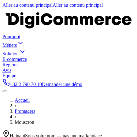
Aller au contenu principal
Aller au contenu principal
Pourquoi
Métiers
Solution
E-commerce
Régions
Avis
Équipe
+32 2 790 70 10
Demander une démo
Accueil
›
Fromagers
›
Mouscron
Hainaut
Sous votre nom — pas une marketplace