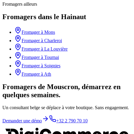
Fromagers
ailleurs
Fromagers
dans le
Hainaut
Fromager
à
Mons
Fromager
à
Charleroi
Fromager
à
La Louvière
Fromager
à
Tournai
Fromager
à
Soignies
Fromager
à
Ath
Fromagers de Mouscron, démarrez en
quelques semaines.
Un consultant belge se déplace à votre boutique. Sans engagement.
Demander une démo
+32 2 790 70 10