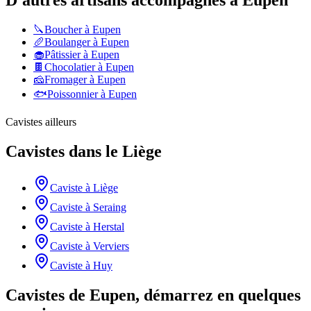
D'autres artisans accompagnés à
Eupen
🔪
Boucher
à
Eupen
🥖
Boulanger
à
Eupen
🧁
Pâtissier
à
Eupen
🍫
Chocolatier
à
Eupen
🧀
Fromager
à
Eupen
🐟
Poissonnier
à
Eupen
Cavistes
ailleurs
Cavistes
dans le
Liège
Caviste
à
Liège
Caviste
à
Seraing
Caviste
à
Herstal
Caviste
à
Verviers
Caviste
à
Huy
Cavistes de Eupen, démarrez en quelques