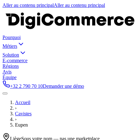
Aller au contenu principal
Aller au contenu principal
Pourquoi
Métiers
Solution
E-commerce
Régions
Avis
Équipe
+32 2 790 70 10
Demander une démo
Accueil
›
Cavistes
›
Eupen
Liège
Sous votre nom — pas une marketplace