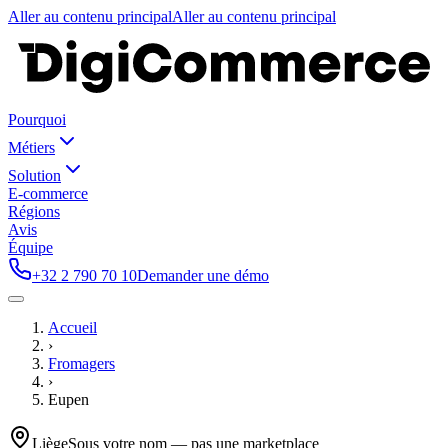
Aller au contenu principal
Aller au contenu principal
Pourquoi
Métiers
Solution
E-commerce
Régions
Avis
Équipe
+32 2 790 70 10
Demander une démo
Accueil
›
Fromagers
›
Eupen
Liège
Sous votre nom — pas une marketplace