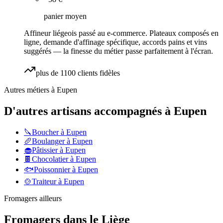
panier moyen
Affineur liégeois passé au e-commerce. Plateaux composés en
ligne, demande d'affinage spécifique, accords pains et vins
suggérés — la finesse du métier passe parfaitement à l'écran.
plus de 1100 clients fidèles
Autres métiers à
Eupen
D'autres artisans accompagnés à
Eupen
🔪
Boucher
à
Eupen
🥖
Boulanger
à
Eupen
🧁
Pâtissier
à
Eupen
🍫
Chocolatier
à
Eupen
🐟
Poissonnier
à
Eupen
🍲
Traiteur
à
Eupen
Fromagers
ailleurs
Fromagers
dans le
Liège