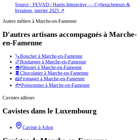
Source :
FEVAD / Harris Interactive — Cyberacheteurs &
livraison, janvier 2025
↗
Autres métiers à
Marche-en-Famenne
D'autres artisans accompagnés à
Marche-
en-Famenne
🔪
Boucher
à
Marche-en-Famenne
🥖
Boulanger
à
Marche-en-Famenne
🧁
Pâtissier
à
Marche-en-Famenne
🍫
Chocolatier
à
Marche-en-Famenne
🧀
Fromager
à
Marche-en-Famenne
🐟
Poissonnier
à
Marche-en-Famenne
Cavistes
ailleurs
Cavistes
dans le
Luxembourg
Caviste
à
Arlon