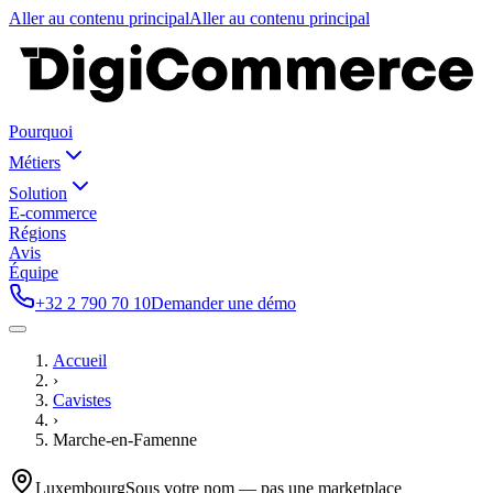
Aller au contenu principal
Aller au contenu principal
Pourquoi
Métiers
Solution
E-commerce
Régions
Avis
Équipe
+32 2 790 70 10
Demander une démo
Accueil
›
Cavistes
›
Marche-en-Famenne
Luxembourg
Sous votre nom — pas une marketplace