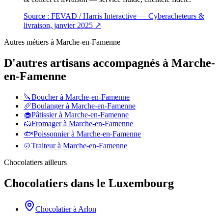
Source :
FEVAD / Harris Interactive — Cyberacheteurs &
livraison, janvier 2025
↗
Autres métiers à
Marche-en-Famenne
D'autres artisans accompagnés à
Marche-
en-Famenne
🔪
Boucher
à
Marche-en-Famenne
🥖
Boulanger
à
Marche-en-Famenne
🧁
Pâtissier
à
Marche-en-Famenne
🧀
Fromager
à
Marche-en-Famenne
🐟
Poissonnier
à
Marche-en-Famenne
🍲
Traiteur
à
Marche-en-Famenne
Chocolatiers
ailleurs
Chocolatiers
dans le
Luxembourg
Chocolatier
à
Arlon