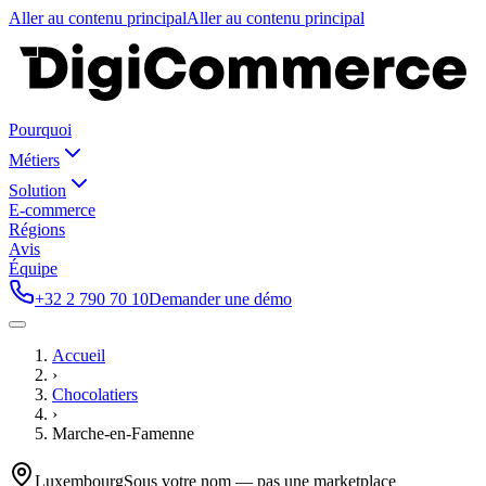
Aller au contenu principal
Aller au contenu principal
Pourquoi
Métiers
Solution
E-commerce
Régions
Avis
Équipe
+32 2 790 70 10
Demander une démo
Accueil
›
Chocolatiers
›
Marche-en-Famenne
Luxembourg
Sous votre nom — pas une marketplace