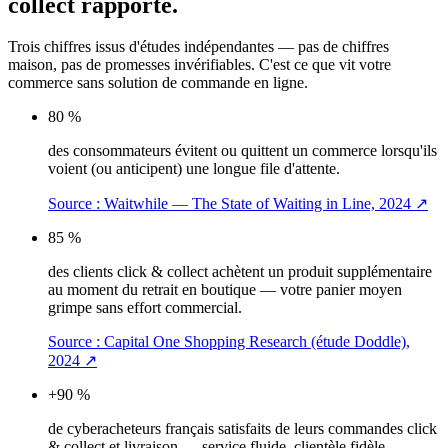
collect rapporte.
Trois chiffres issus d'études indépendantes — pas de chiffres
maison, pas de promesses invérifiables. C'est ce que vit votre
commerce sans solution de commande en ligne.
80 %
des consommateurs évitent ou quittent un commerce lorsqu'ils
voient (ou anticipent) une longue file d'attente.
Source :
Waitwhile — The State of Waiting in Line, 2024
↗
85 %
des clients click & collect achètent un produit supplémentaire
au moment du retrait en boutique — votre panier moyen
grimpe sans effort commercial.
Source :
Capital One Shopping Research (étude Doddle),
2024
↗
+90 %
de cyberacheteurs français satisfaits de leurs commandes click
& collect et livraison — service fluide, clientèle fidèle.