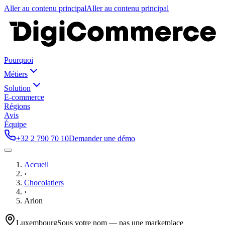
Aller au contenu principal
Aller au contenu principal
Pourquoi
Métiers
Solution
E-commerce
Régions
Avis
Équipe
+32 2 790 70 10
Demander une démo
Accueil
›
Chocolatiers
›
Arlon
Luxembourg
Sous votre nom — pas une marketplace