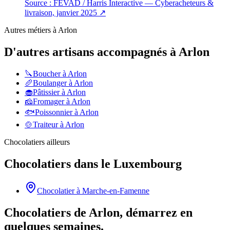
Source :
FEVAD / Harris Interactive — Cyberacheteurs &
livraison, janvier 2025
↗
Autres métiers à
Arlon
D'autres artisans accompagnés à
Arlon
🔪
Boucher
à
Arlon
🥖
Boulanger
à
Arlon
🧁
Pâtissier
à
Arlon
🧀
Fromager
à
Arlon
🐟
Poissonnier
à
Arlon
🍲
Traiteur
à
Arlon
Chocolatiers
ailleurs
Chocolatiers
dans le
Luxembourg
Chocolatier
à
Marche-en-Famenne
Chocolatiers de Arlon, démarrez en
quelques semaines.