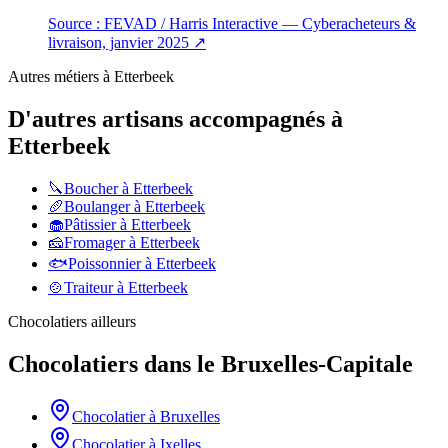
Source :
FEVAD / Harris Interactive — Cyberacheteurs &
livraison, janvier 2025
↗
Autres métiers à
Etterbeek
D'autres artisans accompagnés à
Etterbeek
🔪
Boucher
à
Etterbeek
🥖
Boulanger
à
Etterbeek
🧁
Pâtissier
à
Etterbeek
🧀
Fromager
à
Etterbeek
🐟
Poissonnier
à
Etterbeek
🍲
Traiteur
à
Etterbeek
Chocolatiers
ailleurs
Chocolatiers
dans le
Bruxelles-Capitale
Chocolatier
à
Bruxelles
Chocolatier
à
Ixelles