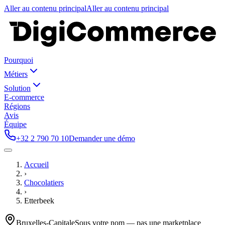
Aller au contenu principal
Aller au contenu principal
Pourquoi
Métiers
Solution
E-commerce
Régions
Avis
Équipe
+32 2 790 70 10
Demander une démo
Accueil
›
Chocolatiers
›
Etterbeek
Bruxelles-Capitale
Sous votre nom — pas une marketplace