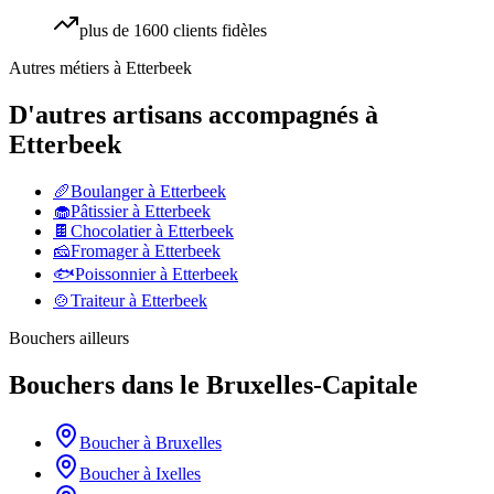
plus de 1600 clients fidèles
Autres métiers à
Etterbeek
D'autres artisans accompagnés à
Etterbeek
🥖
Boulanger
à
Etterbeek
🧁
Pâtissier
à
Etterbeek
🍫
Chocolatier
à
Etterbeek
🧀
Fromager
à
Etterbeek
🐟
Poissonnier
à
Etterbeek
🍲
Traiteur
à
Etterbeek
Bouchers
ailleurs
Bouchers
dans le
Bruxelles-Capitale
Boucher
à
Bruxelles
Boucher
à
Ixelles