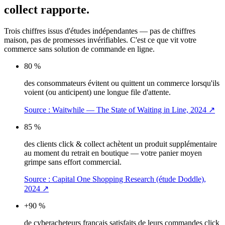
collect rapporte.
Trois chiffres issus d'études indépendantes — pas de chiffres
maison, pas de promesses invérifiables. C'est ce que vit votre
commerce sans solution de commande en ligne.
80 %
des consommateurs évitent ou quittent un commerce lorsqu'ils
voient (ou anticipent) une longue file d'attente.
Source :
Waitwhile — The State of Waiting in Line, 2024
↗
85 %
des clients click & collect achètent un produit supplémentaire
au moment du retrait en boutique — votre panier moyen
grimpe sans effort commercial.
Source :
Capital One Shopping Research (étude Doddle),
2024
↗
+90 %
de cyberacheteurs français satisfaits de leurs commandes click