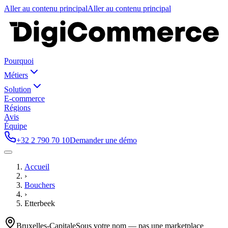
Aller au contenu principal
Aller au contenu principal
Pourquoi
Métiers
Solution
E-commerce
Régions
Avis
Équipe
+32 2 790 70 10
Demander une démo
Accueil
›
Bouchers
›
Etterbeek
Bruxelles-Capitale
Sous votre nom — pas une marketplace