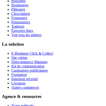
Bouchers
Boulangers
Pâtissiers
Chocolatiers
Fromagers
Poissonniers
Traiteurs
Épiceries fines
Voir tous les métiers
La solution
E-Boutique Click & Collect
Site vitrine
Digicommerce Manager
Kit de communication
Campagnes publicitaires
Formation
Paiement sécurisé
Livraison
Autres commerces
Agence & ressources
Notre méthode