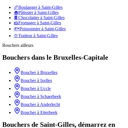
🥖
Boulanger
à
Saint-Gilles
🧁
Pâtissier
à
Saint-Gilles
🍫
Chocolatier
à
Saint-Gilles
🧀
Fromager
à
Saint-Gilles
🐟
Poissonnier
à
Saint-Gilles
🍲
Traiteur
à
Saint-Gilles
Bouchers
ailleurs
Bouchers
dans le
Bruxelles-Capitale
Boucher
à
Bruxelles
Boucher
à
Ixelles
Boucher
à
Uccle
Boucher
à
Schaerbeek
Boucher
à
Anderlecht
Boucher
à
Etterbeek
Bouchers de Saint-Gilles, démarrez en