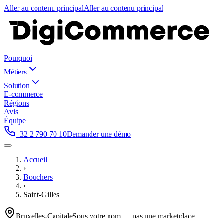
Aller au contenu principal
Aller au contenu principal
Pourquoi
Métiers
Solution
E-commerce
Régions
Avis
Équipe
+32 2 790 70 10
Demander une démo
Accueil
›
Bouchers
›
Saint-Gilles
Bruxelles-Capitale
Sous votre nom — pas une marketplace