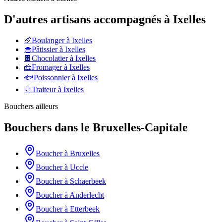
D'autres artisans accompagnés à
Ixelles
🥖
Boulanger
à
Ixelles
🧁
Pâtissier
à
Ixelles
🍫
Chocolatier
à
Ixelles
🧀
Fromager
à
Ixelles
🐟
Poissonnier
à
Ixelles
🍲
Traiteur
à
Ixelles
Bouchers
ailleurs
Bouchers
dans le
Bruxelles-Capitale
Boucher
à
Bruxelles
Boucher
à
Uccle
Boucher
à
Schaerbeek
Boucher
à
Anderlecht
Boucher
à
Etterbeek