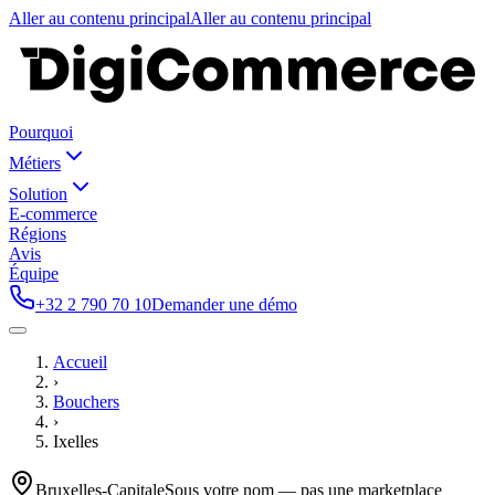
Aller au contenu principal
Aller au contenu principal
Pourquoi
Métiers
Solution
E-commerce
Régions
Avis
Équipe
+32 2 790 70 10
Demander une démo
Accueil
›
Bouchers
›
Ixelles
Bruxelles-Capitale
Sous votre nom — pas une marketplace