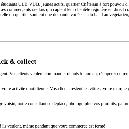
 — étudiants ULB-VUB, jeunes actifs, quartier Châtelain à fort pouvoir 
es commerçants ixellois qui captent leur clientèle régulière en direct c
urelle du quartier soutient une demande variée — du halal au végétarien
ick & collect
gent. Vos clients veulent commander depuis le bureau, récupérer en rentr
tre activité quotidienne. Vos clients restent les vôtres, votre marque ga
age voisin, notre consultant se déplace, photographie vos produits, para
 ils veulent, même pendant que votre commerce est fermé