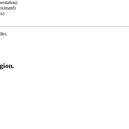
sentation)
oximatif)
ux)
lles.
gion.