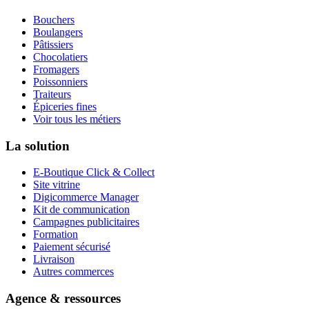
Bouchers
Boulangers
Pâtissiers
Chocolatiers
Fromagers
Poissonniers
Traiteurs
Épiceries fines
Voir tous les métiers
La solution
E-Boutique Click & Collect
Site vitrine
Digicommerce Manager
Kit de communication
Campagnes publicitaires
Formation
Paiement sécurisé
Livraison
Autres commerces
Agence & ressources