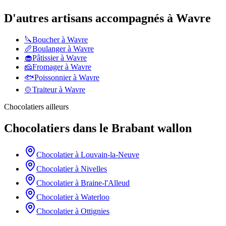
D'autres artisans accompagnés à
Wavre
🔪
Boucher
à
Wavre
🥖
Boulanger
à
Wavre
🧁
Pâtissier
à
Wavre
🧀
Fromager
à
Wavre
🐟
Poissonnier
à
Wavre
🍲
Traiteur
à
Wavre
Chocolatiers
ailleurs
Chocolatiers
dans le
Brabant wallon
Chocolatier
à
Louvain-la-Neuve
Chocolatier
à
Nivelles
Chocolatier
à
Braine-l'Alleud
Chocolatier
à
Waterloo
Chocolatier
à
Ottignies