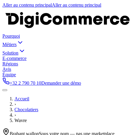
Aller au contenu principal
Aller au contenu principal
Pourquoi
Métiers
Solution
E-commerce
Régions
Avis
Équipe
+32 2 790 70 10
Demander une démo
Accueil
›
Chocolatiers
›
Wavre
Brabant wallon
Sous votre nom — pas une marketplace