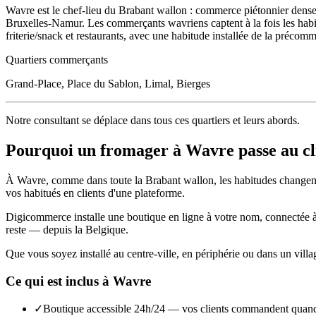
Wavre est le chef-lieu du Brabant wallon : commerce piétonnier dense au
Bruxelles-Namur. Les commerçants wavriens captent à la fois les habitan
friterie/snack et restaurants, avec une habitude installée de la préco
Quartiers commerçants
Grand-Place, Place du Sablon, Limal, Bierges
Notre consultant se déplace dans tous ces quartiers et leurs abords.
Pourquoi un
fromager
à
Wavre
passe au cl
À
Wavre
, comme dans toute la
Brabant wallon
, les habitudes changen
vos habitués en clients d'une plateforme.
Digicommerce installe une boutique en ligne à votre nom, connectée à vo
reste — depuis la Belgique.
Que vous soyez installé au centre-ville, en périphérie ou dans un vill
Ce qui est inclus à
Wavre
✓
Boutique accessible 24h/24 — vos clients commandent quand