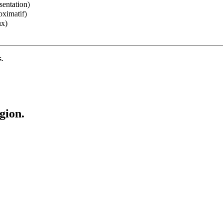
sentation)
oximatif)
ux)
s.
gion.