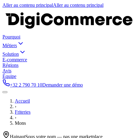
Aller au contenu principal
Aller au contenu principal
Pourquoi
Métiers
Solution
E-commerce
Régions
Avis
Équipe
+32 2 790 70 10
Demander une démo
Accueil
›
Friteries
›
Mons
Hainaut
Sous votre nom — pas une marketplace