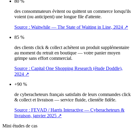
80 %
des consommateurs évitent ou quittent un commerce lorsqu'ils
voient (ou anticipent) une longue file d'attente.
Source :
Waitwhile — The State of Waiting in Line, 2024
↗
85 %
des clients click & collect achètent un produit supplémentaire
au moment du retrait en boutique — votre panier moyen
grimpe sans effort commercial.
Source :
Capital One Shopping Research (étude Doddle),
2024
↗
+90 %
de cyberacheteurs français satisfaits de leurs commandes click
& collect et livraison — service fluide, clientèle fidèle.
Source :
FEVAD / Harris Interactive — Cyberacheteurs &
livraison, janvier 2025
↗
Mini études de cas