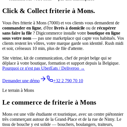
Click & Collect
friterie
à
Mons
.
Vous êtes
friterie
à
Mons
(
7000
) et vos clients vous demandent de
commander en ligne
, d'être
livrés à domicile
ou de
récupérer
sans faire la file
? Digicommerce installe votre
boutique en ligne
sous votre nom
— pas une marketplace qui capte vos habitués. Vos
clients restent les vôtres, votre marque garde son identité.
Rush midi
et soir, créneaux 10 min, plus de file d'attente.
Site vitrine, kit de communication, chef de projet belge qui se
déplace à votre boutique, formation et support depuis la Belgique.
Pourquoi ce n'est pas UberEats / Deliveroo →
Demander une démo
+32 2 790 70 10
Le terrain à
Mons
Le commerce de
friterie
à
Mons
Mons est une ville étudiante et touristique, avec un centre piétonnier
très commerçant autour de la Grand-Place et de la rue de Nimy. Le
tissu de bouche y est solide — bouchers, boulangers, traiteurs,