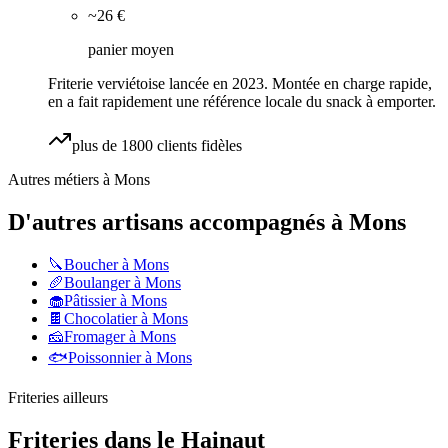
~26 €
panier moyen
Friterie verviétoise lancée en 2023. Montée en charge rapide,
en a fait rapidement une référence locale du snack à emporter.
plus de 1800 clients fidèles
Autres métiers à
Mons
D'autres artisans accompagnés à
Mons
🔪
Boucher
à
Mons
🥖
Boulanger
à
Mons
🧁
Pâtissier
à
Mons
🍫
Chocolatier
à
Mons
🧀
Fromager
à
Mons
🐟
Poissonnier
à
Mons
Friteries
ailleurs
Friteries
dans le
Hainaut