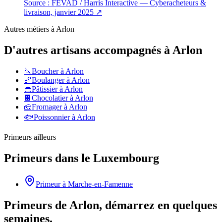
Source :
FEVAD / Harris Interactive — Cyberacheteurs &
livraison, janvier 2025
↗
Autres métiers à
Arlon
D'autres artisans accompagnés à
Arlon
🔪
Boucher
à
Arlon
🥖
Boulanger
à
Arlon
🧁
Pâtissier
à
Arlon
🍫
Chocolatier
à
Arlon
🧀
Fromager
à
Arlon
🐟
Poissonnier
à
Arlon
Primeurs
ailleurs
Primeurs
dans le
Luxembourg
Primeur
à
Marche-en-Famenne
Primeurs de Arlon, démarrez en quelques
semaines.