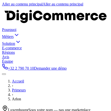
Aller au contenu principal
Aller au contenu principal
Pourquoi
Métiers
Solution
E-commerce
Régions
Avis
Équipe
+32 2 790 70 10
Demander une démo
Accueil
›
Primeurs
›
Arlon
Luxembourg
Sous votre nom — pas une marketplace