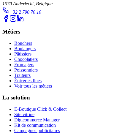
1070
Anderlecht
, Belgique
+32 2 790 70 10
Métiers
Bouchers
Boulangers
Pâtissiers
Chocolatiers
Fromagers
Poissonniers
Traiteurs
Épiceries fines
Voir tous les métiers
La solution
E-Boutique Click & Collect
Site vitrine
Digicommerce Manager
Kit de communication
Campagnes publicitaires