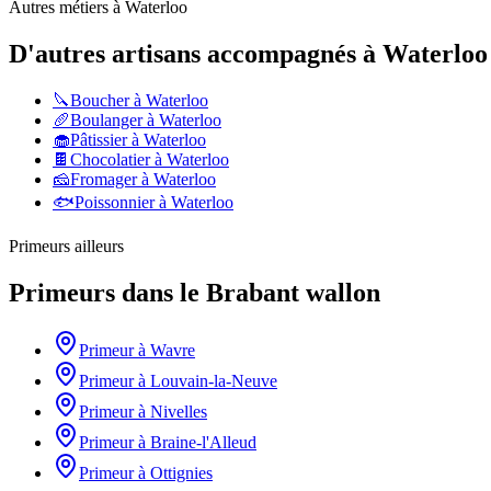
Autres métiers à
Waterloo
D'autres artisans accompagnés à
Waterloo
🔪
Boucher
à
Waterloo
🥖
Boulanger
à
Waterloo
🧁
Pâtissier
à
Waterloo
🍫
Chocolatier
à
Waterloo
🧀
Fromager
à
Waterloo
🐟
Poissonnier
à
Waterloo
Primeurs
ailleurs
Primeurs
dans le
Brabant wallon
Primeur
à
Wavre
Primeur
à
Louvain-la-Neuve
Primeur
à
Nivelles
Primeur
à
Braine-l'Alleud
Primeur
à
Ottignies