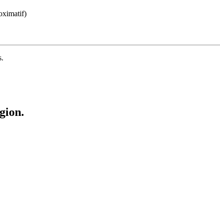
oximatif)
s.
gion.