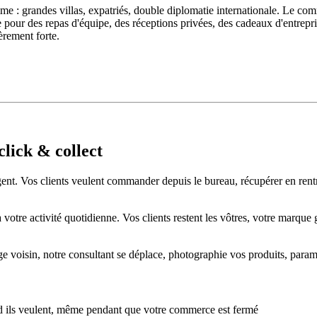
e : grandes villas, expatriés, double diplomatie internationale. Le co
e pour des repas d'équipe, des réceptions privées, des cadeaux d'entre
èrement forte.
click & collect
gent. Vos clients veulent commander depuis le bureau, récupérer en rentra
tre activité quotidienne. Vos clients restent les vôtres, votre marque ga
age voisin, notre consultant se déplace, photographie vos produits, para
 ils veulent, même pendant que votre commerce est fermé