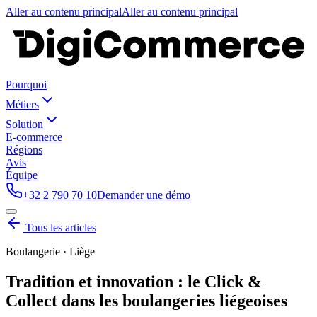
Aller au contenu principal
Aller au contenu principal
Pourquoi
Métiers
Solution
E-commerce
Régions
Avis
Équipe
+32 2 790 70 10
Demander une démo
Tous les articles
Boulangerie · Liège
Tradition et innovation : le Click &
Collect dans les boulangeries liégeoises