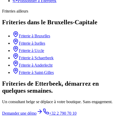
🐟
Poissonnier
à
Etterbeek
Friteries
ailleurs
Friteries
dans le
Bruxelles-Capitale
Friterie
à
Bruxelles
Friterie
à
Ixelles
Friterie
à
Uccle
Friterie
à
Schaerbeek
Friterie
à
Anderlecht
Friterie
à
Saint-Gilles
Friteries de Etterbeek, démarrez en
quelques semaines.
Un consultant belge se déplace à votre boutique. Sans engagement.
Demander une démo
+32 2 790 70 10