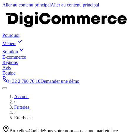
Aller au contenu principal
Aller au contenu principal
Pourquoi
Métiers
Solution
E-commerce
Régions
Avis
Équipe
+32 2 790 70 10
Demander une démo
Accueil
›
Friteries
›
Etterbeek
Bruxelles-Capitale
Sous votre nom — pas une marketplace