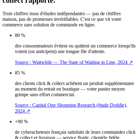
collect rapporte.
Trois chiffres issus d'études indépendantes — pas de chiffres
maison, pas de promesses invérifiables. C'est ce que vit votre
commerce sans solution de commande en ligne.
80 %
des consommateurs évitent ou quittent un commerce lorsqu'ils
voient (ou anticipent) une longue file d'attente.
Source :
Waitwhile — The State of Waiting in Line, 2024
↗
85 %
des clients click & collect achètent un produit supplémentaire
au moment du retrait en boutique — votre panier moyen
grimpe sans effort commercial.
Source :
Capital One Shopping Research (étude Doddle),
2024
↗
+90 %
de cyberacheteurs français satisfaits de leurs commandes click
& collect et livraison — service fluide, clientèle fidèle.