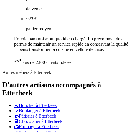
de ventes
~23 €
panier moyen
Friterie namuroise au quotidien chargé. La précommande a
permis de maintenir un service rapide en conservant la qualité
— sans transformer la cuisine en cellule de crise.
plus de 2300 clients fidèles
Autres métiers à
Etterbeek
D'autres artisans accompagnés à
Etterbeek
🔪
Boucher
à
Etterbeek
🥖
Boulanger
à
Etterbeek
🧁
Pâtissier
à
Etterbeek
🍫
Chocolatier
à
Etterbeek
🧀
Fromager
à
Etterbeek