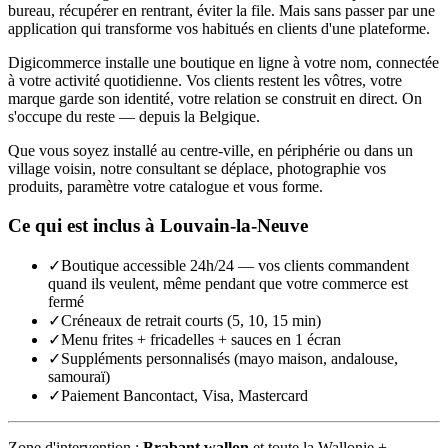
bureau, récupérer en rentrant, éviter la file. Mais sans passer par une
application qui transforme vos habitués en clients d'une plateforme.
Digicommerce installe une boutique en ligne à votre nom, connectée
à votre activité quotidienne. Vos clients restent les vôtres, votre
marque garde son identité, votre relation se construit en direct. On
s'occupe du reste — depuis la Belgique.
Que vous soyez installé au centre-ville, en périphérie ou dans un
village voisin, notre consultant se déplace, photographie vos
produits, paramètre votre catalogue et vous forme.
Ce qui est inclus à
Louvain-la-Neuve
✓
Boutique accessible 24h/24 — vos clients commandent
quand ils veulent, même pendant que votre commerce est
fermé
✓
Créneaux de retrait courts (5, 10, 15 min)
✓
Menu frites + fricadelles + sauces en 1 écran
✓
Suppléments personnalisés (mayo maison, andalouse,
samouraï)
✓
Paiement Bancontact, Visa, Mastercard
Zone d'intervention :
Brabant wallon
et toute la Wallonie +