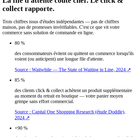
La file d'attente coûte cher.
Le click &
collect rapporte.
Trois chiffres issus d'études indépendantes — pas de chiffres
maison, pas de promesses invérifiables. C'est ce que vit votre
commerce sans solution de commande en ligne.
80 %
des consommateurs évitent ou quittent un commerce lorsqu'ils
voient (ou anticipent) une longue file d'attente.
Source :
Waitwhile — The State of Waiting in Line, 2024
↗
85 %
des clients click & collect achètent un produit supplémentaire
au moment du retrait en boutique — votre panier moyen
grimpe sans effort commercial.
Source :
Capital One Shopping Research (étude Doddle),
2024
↗
+90 %