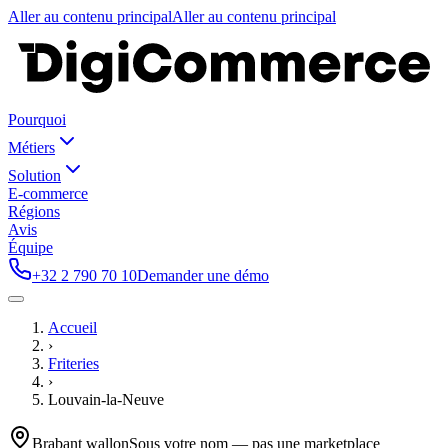
Aller au contenu principal
Aller au contenu principal
Pourquoi
Métiers
Solution
E-commerce
Régions
Avis
Équipe
+32 2 790 70 10
Demander une démo
Accueil
›
Friteries
›
Louvain-la-Neuve
Brabant wallon
Sous votre nom — pas une marketplace