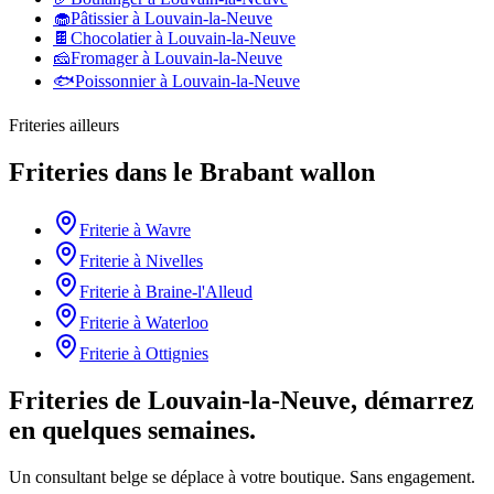
🧁
Pâtissier
à
Louvain-la-Neuve
🍫
Chocolatier
à
Louvain-la-Neuve
🧀
Fromager
à
Louvain-la-Neuve
🐟
Poissonnier
à
Louvain-la-Neuve
Friteries
ailleurs
Friteries
dans le
Brabant wallon
Friterie
à
Wavre
Friterie
à
Nivelles
Friterie
à
Braine-l'Alleud
Friterie
à
Waterloo
Friterie
à
Ottignies
Friteries de Louvain-la-Neuve, démarrez
en quelques semaines.
Un consultant belge se déplace à votre boutique. Sans engagement.