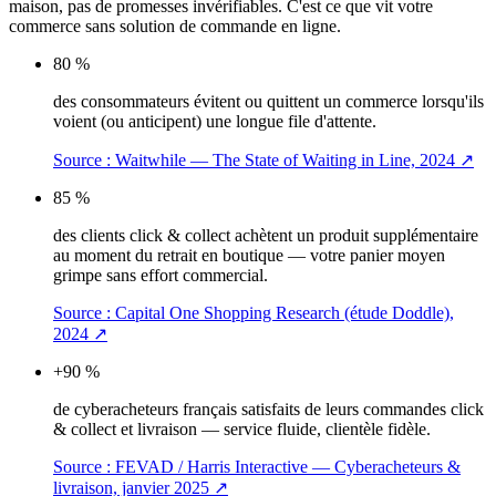
maison, pas de promesses invérifiables. C'est ce que vit votre
commerce sans solution de commande en ligne.
80 %
des consommateurs évitent ou quittent un commerce lorsqu'ils
voient (ou anticipent) une longue file d'attente.
Source :
Waitwhile — The State of Waiting in Line, 2024
↗
85 %
des clients click & collect achètent un produit supplémentaire
au moment du retrait en boutique — votre panier moyen
grimpe sans effort commercial.
Source :
Capital One Shopping Research (étude Doddle),
2024
↗
+90 %
de cyberacheteurs français satisfaits de leurs commandes click
& collect et livraison — service fluide, clientèle fidèle.
Source :
FEVAD / Harris Interactive — Cyberacheteurs &
livraison, janvier 2025
↗