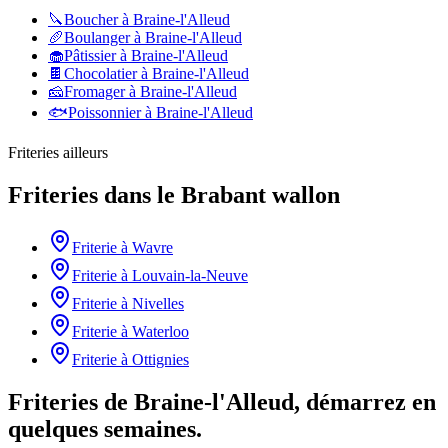
🔪
Boucher
à
Braine-l'Alleud
🥖
Boulanger
à
Braine-l'Alleud
🧁
Pâtissier
à
Braine-l'Alleud
🍫
Chocolatier
à
Braine-l'Alleud
🧀
Fromager
à
Braine-l'Alleud
🐟
Poissonnier
à
Braine-l'Alleud
Friteries
ailleurs
Friteries
dans le
Brabant wallon
Friterie
à
Wavre
Friterie
à
Louvain-la-Neuve
Friterie
à
Nivelles
Friterie
à
Waterloo
Friterie
à
Ottignies
Friteries de Braine-l'Alleud, démarrez en
quelques semaines.