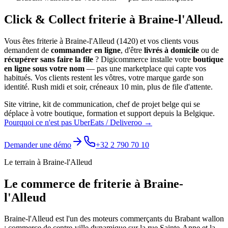
Click & Collect
friterie
à
Braine-l'Alleud
.
Vous êtes
friterie
à
Braine-l'Alleud
(
1420
) et vos clients vous
demandent de
commander en ligne
, d'être
livrés à domicile
ou de
récupérer sans faire la file
? Digicommerce installe votre
boutique
en ligne sous votre nom
— pas une marketplace qui capte vos
habitués. Vos clients restent les vôtres, votre marque garde son
identité.
Rush midi et soir, créneaux 10 min, plus de file d'attente.
Site vitrine, kit de communication, chef de projet belge qui se
déplace à votre boutique, formation et support depuis la Belgique.
Pourquoi ce n'est pas UberEats / Deliveroo →
Demander une démo
+32 2 790 70 10
Le terrain à
Braine-l'Alleud
Le commerce de
friterie
à
Braine-
l'Alleud
Braine-l'Alleud est l'un des moteurs commerçants du Brabant wallon
: commerce de centre-ville dynamique sur la rue Sainte-Anne et la