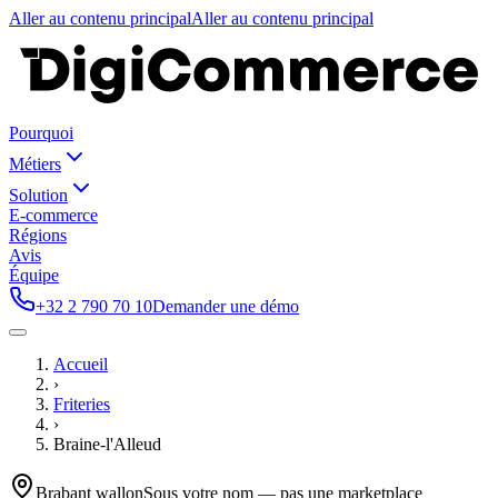
Aller au contenu principal
Aller au contenu principal
Pourquoi
Métiers
Solution
E-commerce
Régions
Avis
Équipe
+32 2 790 70 10
Demander une démo
Accueil
›
Friteries
›
Braine-l'Alleud
Brabant wallon
Sous votre nom — pas une marketplace