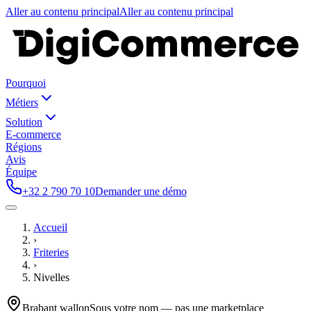
Aller au contenu principal
Aller au contenu principal
Pourquoi
Métiers
Solution
E-commerce
Régions
Avis
Équipe
+32 2 790 70 10
Demander une démo
Accueil
›
Friteries
›
Nivelles
Brabant wallon
Sous votre nom — pas une marketplace