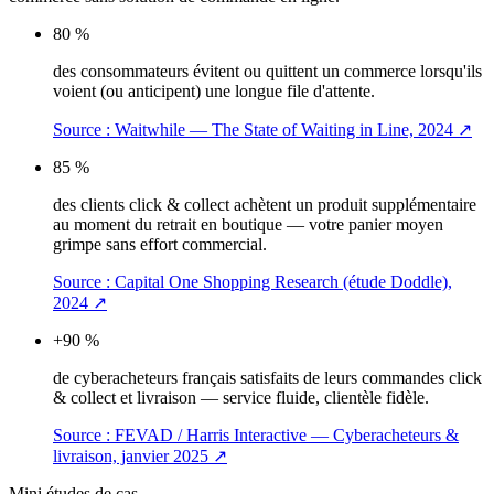
80 %
des consommateurs évitent ou quittent un commerce lorsqu'ils
voient (ou anticipent) une longue file d'attente.
Source :
Waitwhile — The State of Waiting in Line, 2024
↗
85 %
des clients click & collect achètent un produit supplémentaire
au moment du retrait en boutique — votre panier moyen
grimpe sans effort commercial.
Source :
Capital One Shopping Research (étude Doddle),
2024
↗
+90 %
de cyberacheteurs français satisfaits de leurs commandes click
& collect et livraison — service fluide, clientèle fidèle.
Source :
FEVAD / Harris Interactive — Cyberacheteurs &
livraison, janvier 2025
↗
Mini études de cas