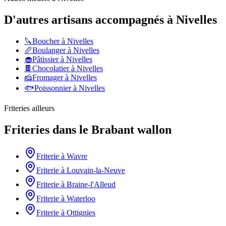
D'autres artisans accompagnés à
Nivelles
🔪
Boucher
à
Nivelles
🥖
Boulanger
à
Nivelles
🧁
Pâtissier
à
Nivelles
🍫
Chocolatier
à
Nivelles
🧀
Fromager
à
Nivelles
🐟
Poissonnier
à
Nivelles
Friteries
ailleurs
Friteries
dans le
Brabant wallon
Friterie
à
Wavre
Friterie
à
Louvain-la-Neuve
Friterie
à
Braine-l'Alleud
Friterie
à
Waterloo
Friterie
à
Ottignies