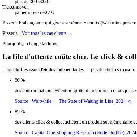
plus de 300 000 €
Ticket moyen
panier moyen ~27 €
Pizzeria brabançonne qui gère ses créneaux courts (5-10 min après co
Pizzeria
·
Voir tous les cas clients →
Pourquoi ça change la donne
La file d'attente coûte cher.
Le click & coll
Trois chiffres issus d'études indépendantes — pas de chiffres maison,
80 %
des consommateurs évitent ou quittent un commerce lorsqu'ils voi
Source :
Waitwhile — The State of Waiting in Line, 2024
↗
85 %
des clients click & collect achètent un produit supplémentaire
Source :
Capital One Shopping Research (étude Doddle), 2024