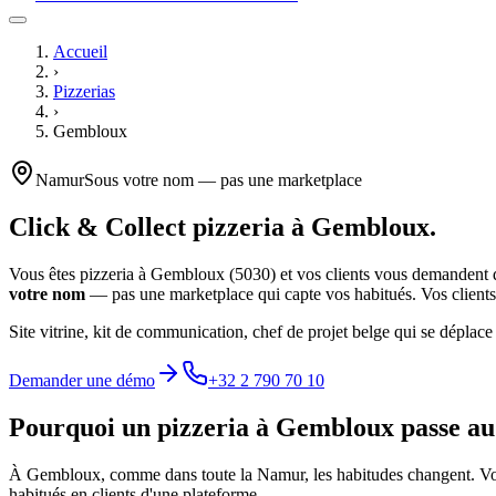
Accueil
›
Pizzerias
›
Gembloux
Namur
Sous votre nom — pas une marketplace
Click & Collect
pizzeria
à
Gembloux
.
Vous êtes
pizzeria
à
Gembloux
(
5030
) et vos clients vous demandent
votre nom
— pas une marketplace qui capte vos habitués. Vos clients 
Site vitrine, kit de communication, chef de projet belge qui se déplace
Demander une démo
+32 2 790 70 10
Pourquoi un
pizzeria
à
Gembloux
passe au 
À
Gembloux
, comme dans toute la
Namur
, les habitudes changent. V
habitués en clients d'une plateforme.